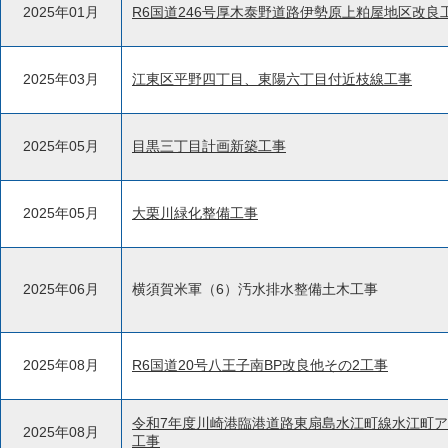
2025年01月
R6国道246号厚木泰野道路伊勢原上粕屋地区改良
2025年03月
江東区平野四丁目、東陽六丁目付近枝線工事
2025年05月
目黒三丁目計画新築工事
2025年05月
大栗川緑化整備工事
2025年06月
横須賀米軍（6）汚水排水整備土木工事
2025年08月
R6国道20号八王子南BP改良他その2工事
令和7年度川崎港臨港道路東扇島水江町線水江町
2025年08月
工事